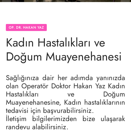
k Zarı Nedir?
k Zarı Dikimi
OP. DR. HAKAN YAZ
k Zarı Çeşitleri
Kadın Hastalıkları ve
Doğum Muayenehanesi
Sağlığınıza dair her adımda yanınızda
olan Operatör Doktor Hakan Yaz Kadın
Hastalıkları ve Doğum
Muayenehanesine, Kadın hastalıklarının
tedavisi için başvurabilirsiniz.
İletişim bilgilerimizden bize ulaşarak
randevu alabilirsiniz.